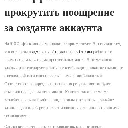
прокрутить поощрение
за создание аккаунта
На 100% эффективной методики не присутствует. Это связано тем,
что все слоты в
адмирал х официальный сайт вход
работают с
применением механизма произвольных чисел. Этот механизм
каждый раз генерирует различные комбинации, никак не связанные
с величиной вложения и состоявшимися комбинациями.
Соответственно, определить, насколько результативным будет
отыгрыш поощрения невозможно. Клиенты также не могут
воздействовать на комбинации, поскольку все слоты в онлайн-
казино надежно оберегаются от мошенничества инновационными
технологиями.
Однако все же есть несколько вариантов, которые повысят