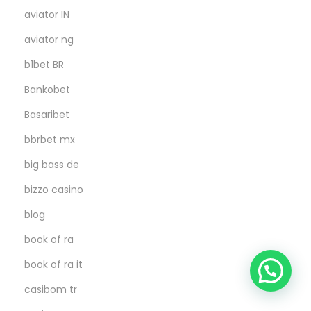
aviator IN
aviator ng
b1bet BR
Bankobet
Basaribet
bbrbet mx
big bass de
bizzo casino
blog
book of ra
book of ra it
casibom tr