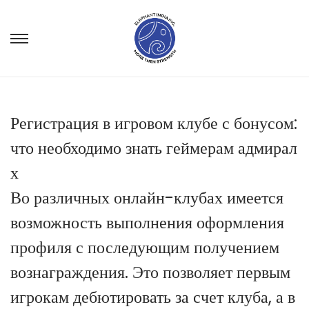
Регистрация в игровом клубе с бонусом:
что необходимо знать геймерам адмирал
х
Во различных онлайн-клубах имеется
возможность выполнения оформления
профиля с последующим получением
вознаграждения. Это позволяет первым
игрокам дебютировать за счет клуба, а в