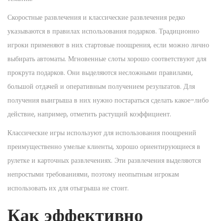
Скоростные развлечения и классические развлечения редко
указываются в правилах использования подарков. Традиционно
игроки применяют в них стартовые поощрения, если можно лично
выбирать автоматы. Мгновенные слоты хорошо соответствуют для
прокрута подарков. Они выделяются несложными правилами,
большой отдачей и оперативным получением результатов. Для
получения выигрыша в них нужно постараться сделать какое-либо
действие, например, отметить растущий коэффициент.
Классические игры используют для использования поощрений
преимущественно умелые клиенты, хорошо ориентирующиеся в
рулетке и карточных развлечениях. Эти развлечения выделяются
непростыми требованиями, поэтому неопытным игрокам
использовать их для отыгрыша не стоит.
Как эффективно