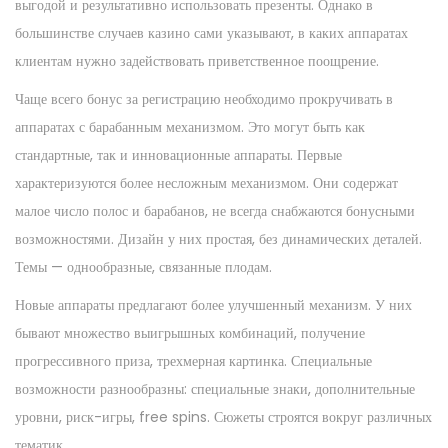
выгодой и результативно использовать презенты. Однако в
большинстве случаев казино сами указывают, в каких аппаратах
клиентам нужно задействовать приветственное поощрение.
Чаще всего бонус за регистрацию необходимо прокручивать в
аппаратах с барабанным механизмом. Это могут быть как
стандартные, так и инновационные аппараты. Первые
характеризуются более несложным механизмом. Они содержат
малое число полос и барабанов, не всегда снабжаются бонусными
возможностями. Дизайн у них простая, без динамических деталей.
Темы — однообразные, связанные плодам.
Новые аппараты предлагают более улучшенный механизм. У них
бывают множество выигрышных комбинаций, получение
прогрессивного приза, трехмерная картинка. Специальные
возможности разнообразны: специальные знаки, дополнительные
уровни, риск-игры, free spins. Сюжеты строятся вокруг различных
тематик.