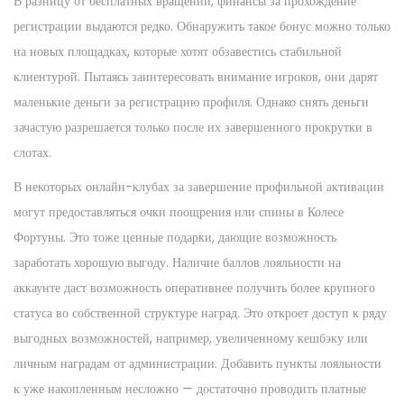
В разницу от бесплатных вращений, финансы за прохождение
регистрации выдаются редко. Обнаружить такое бонус можно только
на новых площадках, которые хотят обзавестись стабильной
клиентурой. Пытаясь заинтересовать внимание игроков, они дарят
маленькие деньги за регистрацию профиля. Однако снять деньги
зачастую разрешается только после их завершенного прокрутки в
слотах.
В некоторых онлайн-клубах за завершение профильной активации
могут предоставляться очки поощрения или спины в Колесе
Фортуны. Это тоже ценные подарки, дающие возможность
заработать хорошую выгоду. Наличие баллов лояльности на
аккаунте даст возможность оперативнее получить более крупного
статуса во собственной структуре наград. Это откроет доступ к ряду
выгодных возможностей, например, увеличенному кешбэку или
личным наградам от администрации. Добавить пункты лояльности
к уже накопленным несложно — достаточно проводить платные