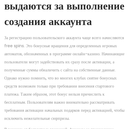
выдаются за выполнение
создания аккаунта
За регистрацию пользовательского аккаунта чаще всего начисляются
free spins. Это бонусные вращения для определенных игровых
автоматов, обозначенных в программе онлайн-казино. Начинающие
пользователи могут задействовать их сразу после активации, а
полученные суммы обналичить с сайта на собственные данные.
Однако нужно помнить, что во многих клубах снятие бонусных
средств возможен только при требовании внесения стартового
платежа. Таким образом, этот бонус нельзя причислить к
бесплатным. Пользователям важно внимательно рассматривать
требования активации начальных подарков перед активацией, чтобы
исключить нежелательные сюрпризы.