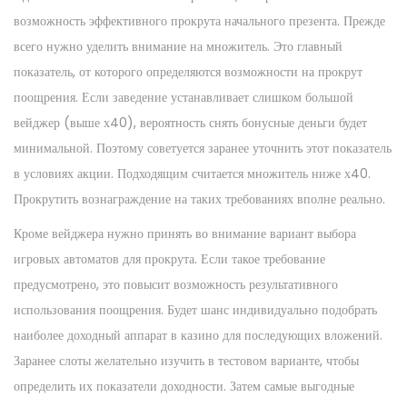
возможность эффективного прокрута начального презента. Прежде
всего нужно уделить внимание на множитель. Это главный
показатель, от которого определяются возможности на прокрут
поощрения. Если заведение устанавливает слишком большой
вейджер (выше х40), вероятность снять бонусные деньги будет
минимальной. Поэтому советуется заранее уточнить этот показатель
в условиях акции. Подходящим считается множитель ниже х40.
Прокрутить вознаграждение на таких требованиях вполне реально.
Кроме вейджера нужно принять во внимание вариант выбора
игровых автоматов для прокрута. Если такое требование
предусмотрено, это повысит возможность результативного
использования поощрения. Будет шанс индивидуально подобрать
наиболее доходный аппарат в казино для последующих вложений.
Заранее слоты желательно изучить в тестовом варианте, чтобы
определить их показатели доходности. Затем самые выгодные