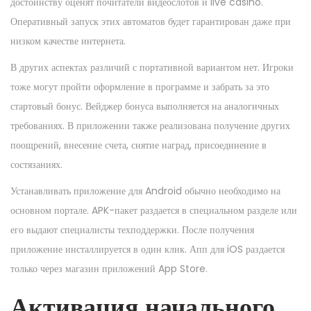
достоинству оценят почитатели видеослотов и live casino.
Оперативный запуск этих автоматов будет гарантирован даже при
низком качестве интернета.
В других аспектах различий с портативной вариантом нет. Игроки
тоже могут пройти оформление в программе и забрать за это
стартовый бонус. Вейджер бонуса выполняется на аналогичных
требованиях. В приложении также реализована получение других
поощрений, внесение счета, снятие наград, присоединение в
состязаниях.
Устанавливать приложение для Android обычно необходимо на
основном портале. APK-пакет раздается в специальном разделе или
его выдают специалисты техподдержки. После получения
приложение инсталлируется в один клик. Апп для iOS раздается
только через магазин приложений App Store.
Активация начального